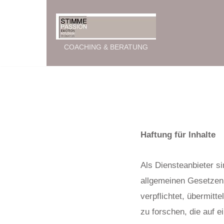
Zum
Inhalt
COACHING & BERATUNG
springen
Haftung für Inhalte
Als Diensteanbieter s
allgemeinen Gesetzen 
verpflichtet, übermit
zu forschen, die auf e