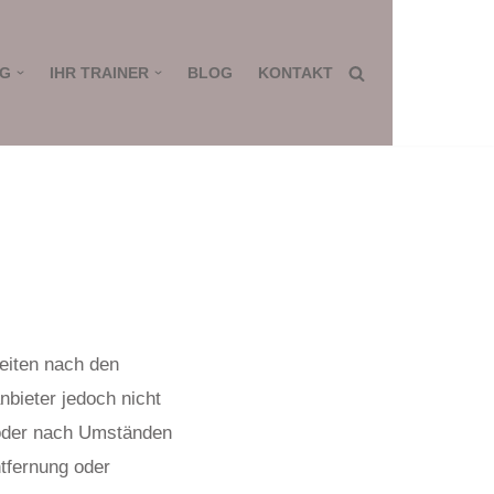
NG
IHR TRAINER
BLOG
KONTAKT
Seiten nach den
nbieter jedoch nicht
n oder nach Umständen
ntfernung oder