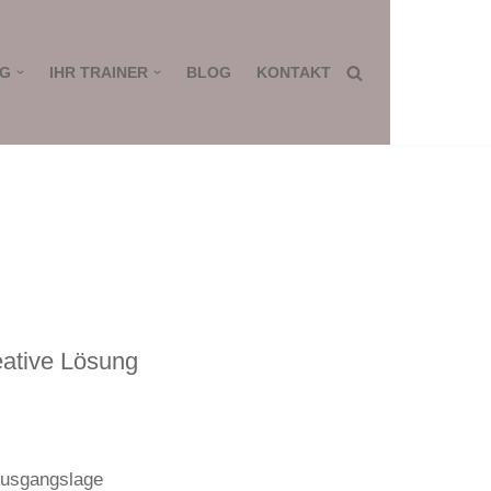
NG
IHR TRAINER
BLOG
KONTAKT
reative Lösung
Ausgangslage