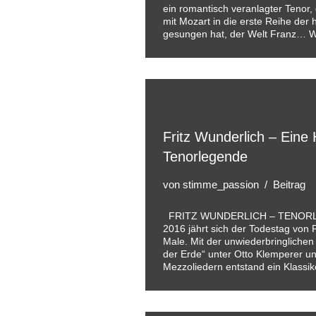
ein romantisch veranlagter Tenor,
mit Mozart in die erste Reihe der
gesungen hat, der Welt Franz…
W
Fritz Wunderlich – Eine
Tenorlegende
von
stimme_passion
Beitrag
FRITZ WUNDERLICH – TENORL
2016 jährt sich der Todestag von 
Male. Mit der unwiederbringliche
der Erde“ unter Otto Klemperer un
Mezzoliedern entstand ein Klass