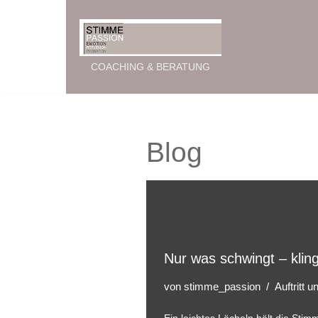
Zum
Inhalt
COACHING & BERATUNG
springen
Blog
Nur was schwingt – kling
von
stimme_passion
Auftritt 