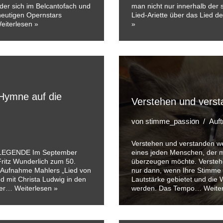
 der sich im Belcantofach und
man nicht nur innerhalb der s
 heutigen Opernstars
Lied-Ariette über das Lied d
eiterlesen »
»
 Hymne auf die
Verstehen und vers
von
stimme_passion
Auft
Verstehen und verstanden 
EGENDE Im September
eines jeden Menschen, der m
Fritz Wunderlich zum 50.
überzeugen möchte. Versteh
n Aufnahme Mahlers „Lied von
nur dann, wenn Ihre Stimme
d mit Christa Ludwig in den
Lautstärke gebietet und die
iker…
Weiterlesen »
werden. Das Tempo…
Weite