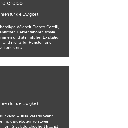
ore eroico
men für die Ewigkeit
bändigte Wildheit Franco Corelli,
lienischen Heldentenören sowie
immen und stimmlicher Exaltation
 Und nichts für Puristen und
eiterlesen »
r
men für die Ewigkeit
druckend – Julia Varady Wenn
amm, dargeboten von zwei
n, am Stück durchgehört hat, ist