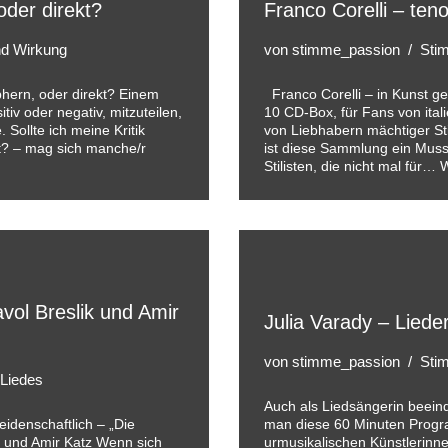
der direkt?
Franco Corelli – ten
und Wirkung
von
stimme_passion
Stim
hern, oder direkt? Einem
Franco Corelli – in Kunst ge
tiv oder negativ, mitzuteilen,
10 CD-Box, für Fans von ita
 Sollte ich meine Kritik
von Liebhabern mächtiger St
t? – mag sich manche/r
ist diese Sammlung ein Muss!
Stilisten, die nicht mal für…
W
vol Breslik und Amir
Julia Varady – Liede
von
stimme_passion
Stim
 Liedes
Auch als Liedsängerin beein
eidenschaftlich – „Die
man diese 60 Minuten Progr
k und Amir Katz Wenn sich
urmusikalischen Künstlerinne