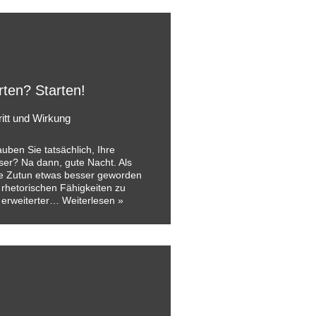
rten? Starten!
ritt und Wirkung
ben Sie tatsächlich, Ihre
sser? Na dann, gute Nacht. Als
e Zutun etwas besser geworden
e rhetorischen Fähigkeiten zu
n erweiterter…
Weiterlesen »