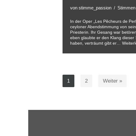
von
stimme_passion
Stimmen f
In der Oper „Les Pêcheurs de Perle
ceyloner Abendstimmung von sein
Priesterin. Ihr Gesang war betören
eben glaubte er den Klang dieser
haben, verträumt gibt er…
Weiter
1
2
Weiter »