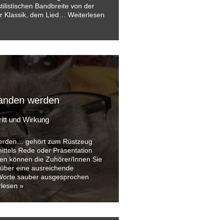
tilistischen Bandbreite von der
er Klassik, dem Lied…
Weiterlesen
tanden werden
ritt und Wirkung
werden… gehört zum Rüstzeug
ittels Rede oder Präsentation
en können die Zuhörer/Innen Sie
 über eine ausreichende
 Worte sauber ausgesprochen
rlesen »