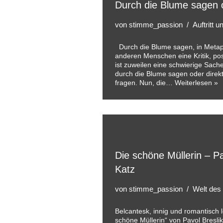
Durch die Blume sagen o
von
stimme_passion
Auftritt 
Durch die Blume sagen, in Metap
anderen Menschen eine Kritik, posi
ist zuweilen eine schwierige Sache.
durch die Blume sagen oder direk
fragen. Nun, die…
Weiterlesen »
Die schöne Müllerin – Pa
Katz
von
stimme_passion
Welt des
Belcantesk, innig und romantisch l
schöne Müllerin“ von Pavol Bresli