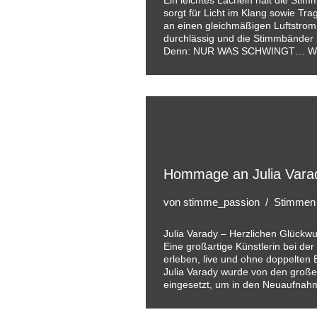
Ein leichtes Lächeln hält die Sti
sorgt für Licht im Klang sowie Tra
an einen gleichmäßigen Luftstrom
durchlässig und die Stimmbänder 
Denn: NUR WAS SCHWINGT…
W
Hommage an Julia Vara
von
stimme_passion
Stimmen f
Julia Varady – Herzlichen Glückw
Eine großartige Künstlerin bei der 
erleben, live und ohne doppelten 
Julia Varady wurde von den großen
eingesetzt, um in den Neuaufn