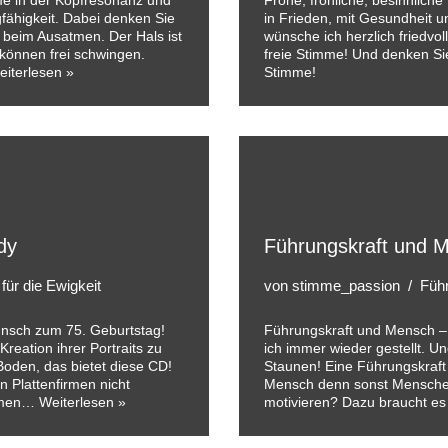
mme in der Kopfresonanz und
Frohe, fröhliche, besinnlich
gfähigkeit. Dabei denken Sie
in Frieden, mit Gesundheit 
 beim Ausatmen. Der Hals ist
wünsche ich herzlich friedvol
können frei schwingen.
freie Stimme! Und denken Sie
eiterlesen »
Stimme!
dy
Führungskraft und 
ür die Ewigkeit
von
stimme_passion
Führ
unsch zum 75. Geburtstag!
Führungskraft und Mensch 
Kreation ihrer Portraits zu
ich immer wieder gestellt. U
Boden, das bietet diese CD!
Staunen! Eine Führungskraft
 Plattenfirmen nicht
Mensch denn sonst Menschen 
ahmen…
Weiterlesen »
motivieren? Dazu braucht e