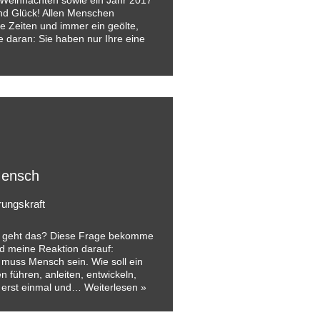
e Weihnachten sowie ein Jahr 2017
und Glück! Allen Menschen
le Zeiten und immer ein geölte,
 daran: Sie haben nur Ihre eine
Mensch
ungskraft
– geht das? Diese Frage bekomme
nd meine Reaktion darauf:
 muss Mensch sein. Wie soll ein
führen, anleiten, entwickeln,
s erst einmal und…
Weiterlesen »