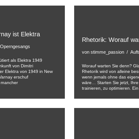
nay ist Elektra
Rhetorik: Worauf wa
 Operngesangs
von
stimme_passion
Auft
tiert als Elektra 1949
unft von Dimitri
Worauf warten Sie denn? Glau
der Elektra von 1949 in New
Rhetorik wird von alleine be
 Varnay erschuf
wenn jemals ohne das eigen
u mancher
wäre… Starten Sie jetzt, Ihr
trainieren, zu optimieren. Ei