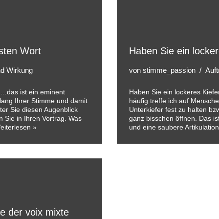
sten Wort
Haben Sie ein locker
und Wirkung
von
stimme_passion
Auft
…das ist ein eminent
Haben Sie ein lockeres Kief
lang Ihrer Stimme und damit
häufig treffe ich auf Mensch
ter Sie diesen Augenblick
Unterkiefer fest zu halten b
n Sie in Ihren Vortrag. Was
ganz bisschen öffnen. Das is
eiterlesen »
und eine saubere Artikulati
e der voix mixte