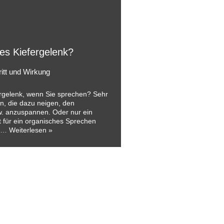
es Kiefergelenk?
ritt und Wirkung
ergelenk, wenn Sie sprechen? Sehr
en, die dazu neigen, den
zw. anzuspannen. Oder nur ein
t für ein organisches Sprechen
on…
Weiterlesen »