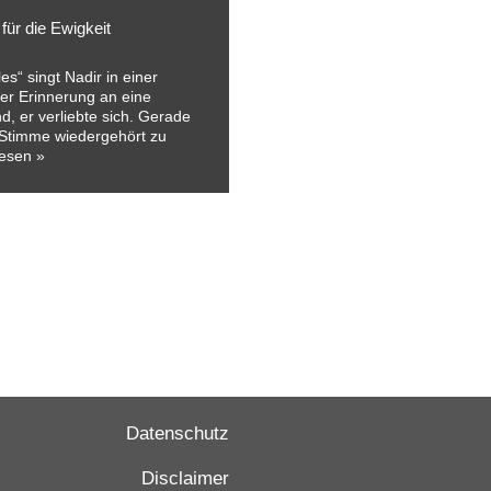
ür die Ewigkeit
s“ singt Nadir in einer
er Erinnerung an eine
d, er verliebte sich. Gerade
 Stimme wiedergehört zu
lesen »
Datenschutz
Disclaimer