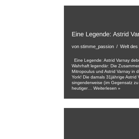
Eine Legende: Astrid Var
von
stimme_passion
Welt des
Eine Legende: Astrid Varnay debü
Wahrhaft legendär: Die Zusammenk
Mitropoulus und Astrid Varnay in 
York! Die damals 31jährige Astrid
singenderweise (im Gegensatz z
heutiger…
Weiterlesen »