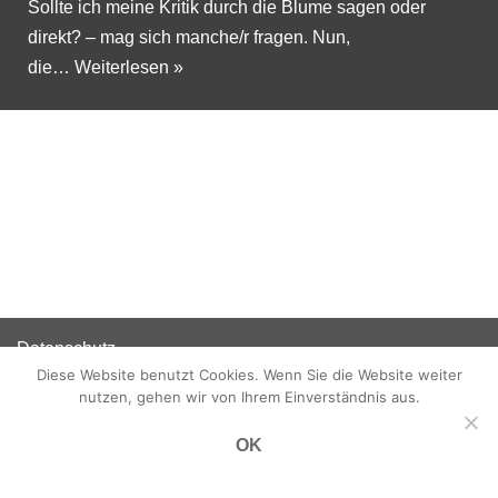
Sollte ich meine Kritik durch die Blume sagen oder
direkt? – mag sich manche/r fragen. Nun,
die…
Weiterlesen »
Datenschutz
Diese Website benutzt Cookies. Wenn Sie die Website weiter
Disclaimer
nutzen, gehen wir von Ihrem Einverständnis aus.
Impressum
OK
Neve
| Präsentiert von
WordPress