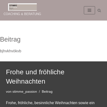
Zum
COACHING & BERATUNG
Inhalt
springen
Beitrag
bjhvkhvökvb
Frohe und fröhliche
Weihnachten
von
stimme_passion
Beitrag
Frohe, fröhliche, besinnliche Weihnachten sowie ein