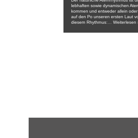
Der natürliche Atemrhythmus ist d
lebhaften sowie dynamischen Atem
kommen und entweder allein oder
auf den Po unseren ersten Laut vo
diesem Rhythmus:…
Weiterlesen 