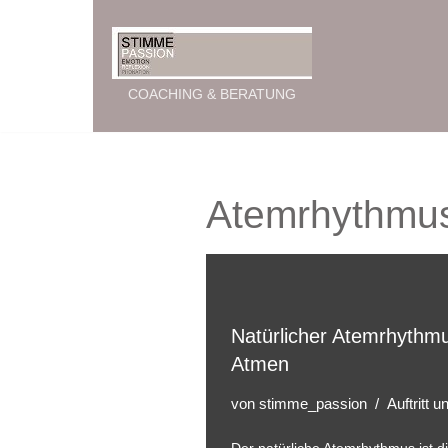
Zum
Inhalt
COACHING & BERATUNG
springen
Atemrhythmu
Natürlicher Atemrhythm
Atmen
von
stimme_passion
Auftritt 