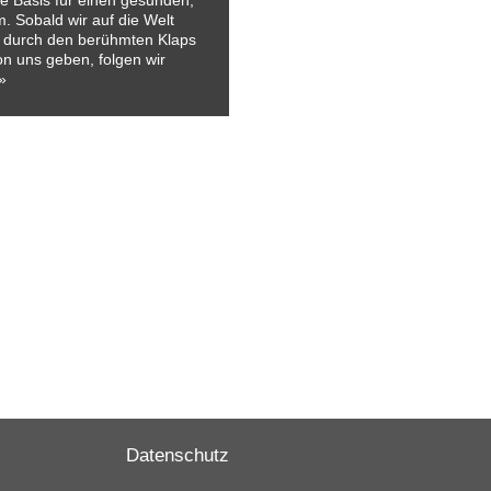
ie Basis für einen gesunden,
. Sobald wir auf die Welt
 durch den berühmten Klaps
n uns geben, folgen wir
»
Datenschutz