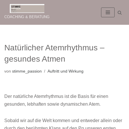
Zum
COACHING & BERATUNG
Inhalt
springen
Natürlicher Atemrhythmus –
gesundes Atmen
von
stimme_passion
Auftritt und Wirkung
Der natürliche Atemrhythmus ist die Basis für einen
gesunden, lebhaften sowie dynamischen Atem.
Sobald wir auf die Welt kommen und entweder allein oder
durch den berühmten Klaps auf den Po unseren ersten