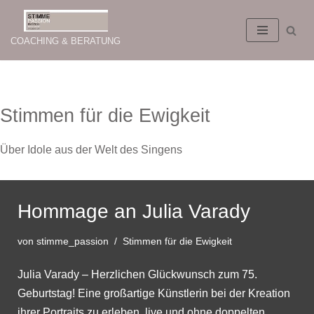
Zum
COACHING & BERATUNG
Inhalt
springen
Stimmen für die Ewigkeit
Über Idole aus der Welt des Singens
Hommage an Julia Varady
von
stimme_passion
Stimmen für die Ewigkeit
Julia Varady – Herzlichen Glückwunsch zum 75.
Geburtstag! Eine großartige Künstlerin bei der Kreation
ihrer Portraits zu erleben, live und ohne doppelten