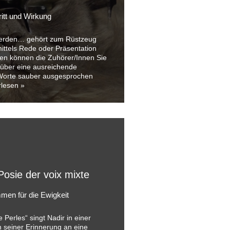
ritt und Wirkung
werden… gehört zum Rüstzeug
ittels Rede oder Präsentation
en können die Zuhörer/Innen Sie
 über eine ausreichende
 Worte sauber ausgesprochen
rlesen »
Posie der voix mixte
men für die Ewigkeit
Perles“ singt Nadir in einer
 seiner Erinnerung an eine