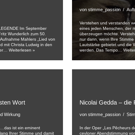
von
stimme_passion
Auft
Verstehen und verstanden 
EGENDE Im September
eines jeden Menschen, der m
Fritz Wunderlich zum 50.
überzeugen möchte. Versteh
n Aufnahme Mahlers „Lied von
nur dann, wenn Ihre Stimme
d mit Christa Ludwig in den
Lautstärke gebietet und die
iker…
Weiterlesen »
werden. Das Tempo…
Weite
sten Wort
Nicolai Gedda – die 
und Wirkung
von
stimme_passion
Stim
…das ist ein eminent
In der Oper „Les Pêcheurs de 
lang Ihrer Stimme und damit
ceyloner Abendstimmung von