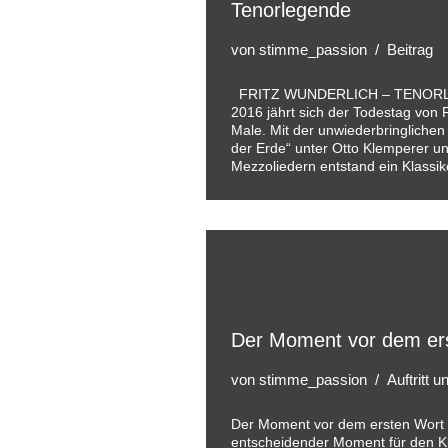
Tenorlegende
von
stimme_passion
Beitrag
FRITZ WUNDERLICH – TENORL
2016 jährt sich der Todestag von 
Male. Mit der unwiederbringliche
der Erde“ unter Otto Klemperer un
Mezzoliedern entstand ein Klass
Der Moment vor dem er
von
stimme_passion
Auftritt 
Der Moment vor dem ersten Wort 
entscheidender Moment für den K