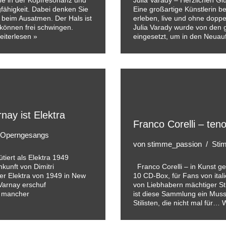
mme in der Kopfresonanz und
Julia Varady – Herzlichen G
gfähigkeit. Dabei denken Sie
Eine großartige Künstlerin bei
 beim Ausatmen. Der Hals ist
erleben, live und ohne doppe
können frei schwingen.
Julia Varady wurde von den g
eiterlesen »
eingesetzt, um in den Neu
nay ist Elektra
Franco Corelli – ten
 Operngesangs
von
stimme_passion
Stim
tiert als Elektra 1949
unft von Dimitri
Franco Corelli – in Kunst ge
der Elektra von 1949 in New
10 CD-Box, für Fans von ita
 Varnay erschuf
von Liebhabern mächtiger St
u mancher
ist diese Sammlung ein Muss!
Stilisten, die nicht mal für…
W