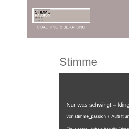
Zum
Inhalt
COACHING & BERATUNG
springen
Stimme
Nur was schwingt – kling
von
stimme_passion
Auftritt 