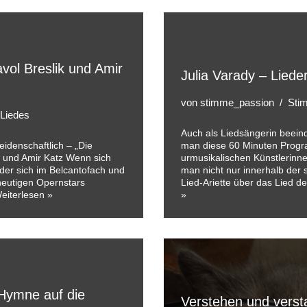
vol Breslik und Amir
Julia Varady – Liede
von
stimme_passion
Stim
 Liedes
Auch als Liedsängerin beein
eidenschaftlich – „Die
man diese 60 Minuten Progr
k und Amir Katz Wenn sich
urmusikalischen Künstlerinne
 der sich im Belcantofach und
man nicht nur innerhalb der s
 heutigen Opernstars
Lied-Ariette über das Lied d
eiterlesen »
»
 Hymne auf die
Verstehen und vers