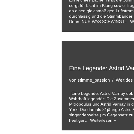
Ein leichtes Lächeln hält die Sti
sorgt für Licht im Klang sowie Tra
an einen gleichmäßigen Luftstrom
durchlässig und die Stimmbänder 
Denn: NUR WAS SCHWINGT…
W
Eine Legende: Astrid Var
von
stimme_passion
Welt des
Eine Legende: Astrid Varnay debü
Wahrhaft legendär: Die Zusammenk
Mitropoulus und Astrid Varnay in 
York! Die damals 31jährige Astrid
singenderweise (im Gegensatz z
heutiger…
Weiterlesen »