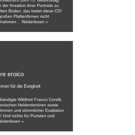
lückwunsch zum 75. Geburtstag!
 der Kreation ihrer Portraits zu
lten Boden, das bietet diese CD!
roßen Plattenfirmen nicht
aufnahmen…
Weiterlesen »
ore eroico
men für die Ewigkeit
bändigte Wildheit Franco Corelli,
lienischen Heldentenören sowie
immen und stimmlicher Exaltation
 Und nichts für Puristen und
eiterlesen »