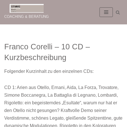
Zum
COACHING & BERATUNG
Inhalt
springen
Franco Corelli – 10 CD –
Kurzbeschreibung
Folgender Kurzinhalt zu den einzelnen CDs:
CD 1: Arien aus Otello, Ernani, Aida, La Forza, Trovatore,
Simone Boccanegra, La Battaglia di Legnano, Lombardi,
Rigoletto: ein begeisterndes „Esultate“, warum nur hat er
den Otello nicht gesungen? Kraftvolle Demo seiner
Verdistimme, schönes Legato, gleißende Spitzentöne, gute
dynamische Modulationen, Rigoletto in den Koloraturen